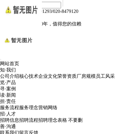
热线电话：020-84791293/020-8479120
Language :
中文版
电子产品我们做了10年，值得您的信赖
网站首页
知·我们
公司介绍
核心技术
企业文化
荣誉资质
厂房规模
员工风采
览·产品
寻·案例
读·新闻
担·责任
服务流程
服务理念
营销网络
招·人才
招聘信息
招聘流程
招聘理念
表格 不要删
善·沟通
联系我们
留言反馈