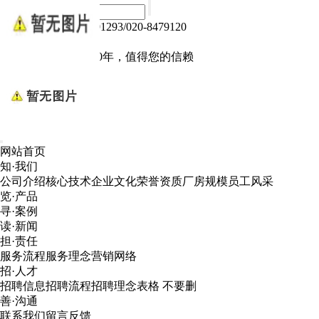
热线电话：020-84791293/020-8479120
Language :
中文版
电子产品我们做了10年，值得您的信赖
网站首页
知·我们
公司介绍
核心技术
企业文化
荣誉资质
厂房规模
员工风采
览·产品
寻·案例
读·新闻
担·责任
服务流程
服务理念
营销网络
招·人才
招聘信息
招聘流程
招聘理念
表格 不要删
善·沟通
联系我们
留言反馈