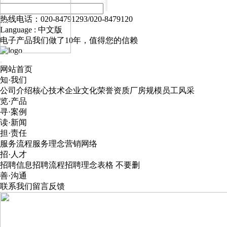
热线电话：020-84791293/020-8479120
Language :
中文版
电子产品我们做了10年，值得您的信赖
网站首页
知·我们
公司介绍
核心技术
企业文化
荣誉资质
厂房规模
员工风采
览·产品
寻·案例
读·新闻
担·责任
服务流程
服务理念
营销网络
招·人才
招聘信息
招聘流程
招聘理念
表格 不要删
善·沟通
联系我们
留言反馈