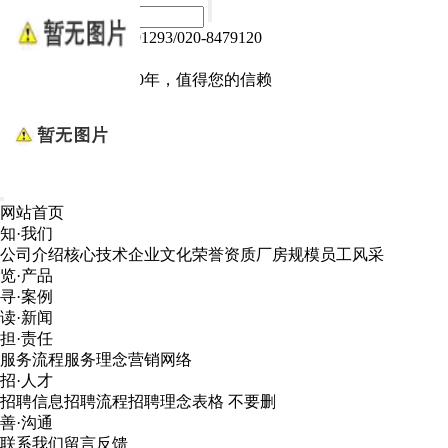
热线电话：020-84791293/020-8479120
Language :
中文版
电子产品我们做了10年，值得您的信赖
网站首页
知·我们
公司介绍
核心技术
企业文化
荣誉资质
厂房规模
员工风采
览·产品
寻·案例
读·新闻
担·责任
服务流程
服务理念
营销网络
招·人才
招聘信息
招聘流程
招聘理念
表格 不要删
善·沟通
联系我们
留言反馈