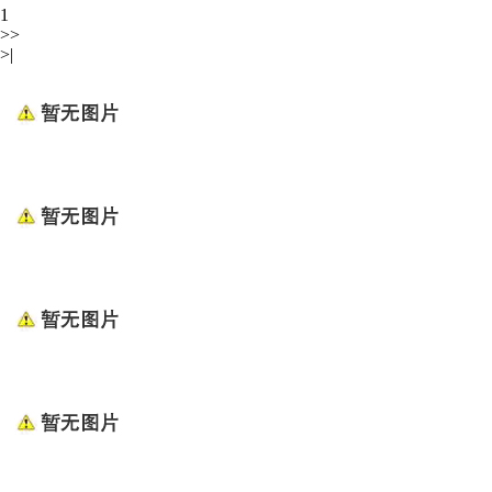
1
>>
>|