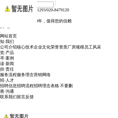
热线电话：020-84791293/020-8479120
Language :
中文版
电子产品我们做了10年，值得您的信赖
网站首页
知·我们
公司介绍
核心技术
企业文化
荣誉资质
厂房规模
员工风采
览·产品
寻·案例
读·新闻
担·责任
服务流程
服务理念
营销网络
招·人才
招聘信息
招聘流程
招聘理念
表格 不要删
善·沟通
联系我们
留言反馈