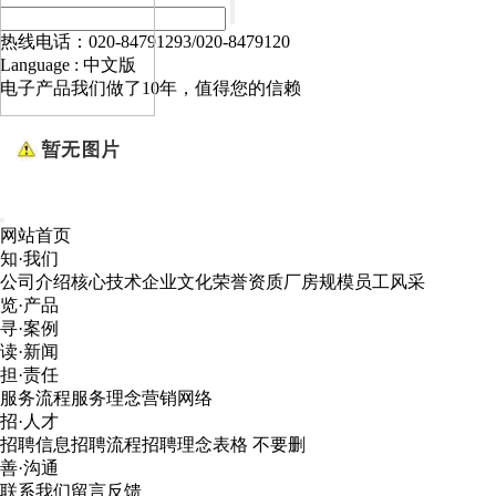
热线电话：020-84791293/020-8479120
Language :
中文版
电子产品我们做了10年，值得您的信赖
网站首页
知·我们
公司介绍
核心技术
企业文化
荣誉资质
厂房规模
员工风采
览·产品
寻·案例
读·新闻
担·责任
服务流程
服务理念
营销网络
招·人才
招聘信息
招聘流程
招聘理念
表格 不要删
善·沟通
联系我们
留言反馈