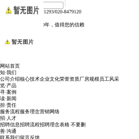
热线电话：020-84791293/020-8479120
Language :
中文版
电子产品我们做了10年，值得您的信赖
网站首页
知·我们
公司介绍
核心技术
企业文化
荣誉资质
厂房规模
员工风采
览·产品
寻·案例
读·新闻
担·责任
服务流程
服务理念
营销网络
招·人才
招聘信息
招聘流程
招聘理念
表格 不要删
善·沟通
联系我们
留言反馈