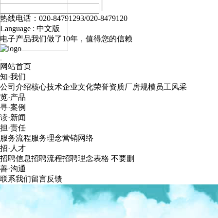
热线电话：020-84791293/020-8479120
Language :
中文版
电子产品我们做了10年，值得您的信赖
网站首页
知·我们
公司介绍
核心技术
企业文化
荣誉资质
厂房规模
员工风采
览·产品
寻·案例
读·新闻
担·责任
服务流程
服务理念
营销网络
招·人才
招聘信息
招聘流程
招聘理念
表格 不要删
善·沟通
联系我们
留言反馈