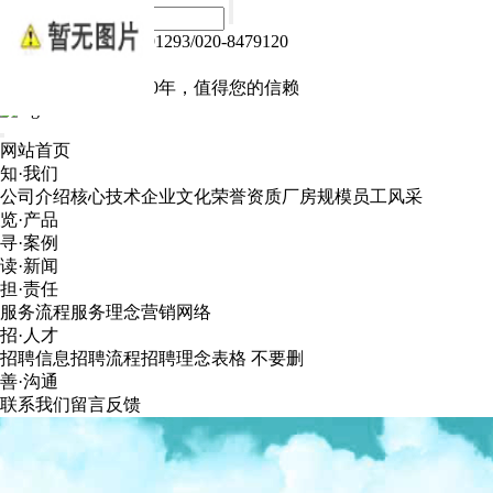
热线电话：020-84791293/020-8479120
Language :
中文版
电子产品我们做了10年，值得您的信赖
网站首页
知·我们
公司介绍
核心技术
企业文化
荣誉资质
厂房规模
员工风采
览·产品
寻·案例
读·新闻
担·责任
服务流程
服务理念
营销网络
招·人才
招聘信息
招聘流程
招聘理念
表格 不要删
善·沟通
联系我们
留言反馈