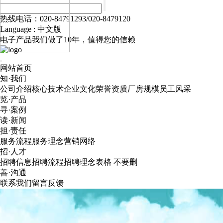
热线电话：020-84791293/020-8479120
Language :
中文版
电子产品我们做了10年，值得您的信赖
网站首页
知·我们
公司介绍
核心技术
企业文化
荣誉资质
厂房规模
员工风采
览·产品
寻·案例
读·新闻
担·责任
服务流程
服务理念
营销网络
招·人才
招聘信息
招聘流程
招聘理念
表格 不要删
善·沟通
联系我们
留言反馈