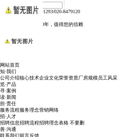
热线电话：020-84791293/020-8479120
Language :
中文版
电子产品我们做了10年，值得您的信赖
网站首页
知·我们
公司介绍
核心技术
企业文化
荣誉资质
厂房规模
员工风采
览·产品
寻·案例
读·新闻
担·责任
服务流程
服务理念
营销网络
招·人才
招聘信息
招聘流程
招聘理念
表格 不要删
善·沟通
联系我们
留言反馈