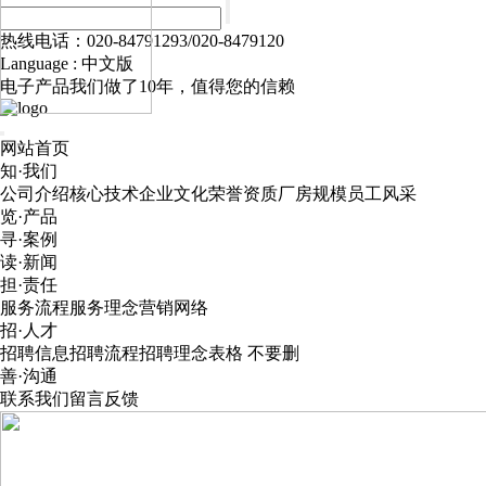
热线电话：020-84791293/020-8479120
Language :
中文版
电子产品我们做了10年，值得您的信赖
网站首页
知·我们
公司介绍
核心技术
企业文化
荣誉资质
厂房规模
员工风采
览·产品
寻·案例
读·新闻
担·责任
服务流程
服务理念
营销网络
招·人才
招聘信息
招聘流程
招聘理念
表格 不要删
善·沟通
联系我们
留言反馈