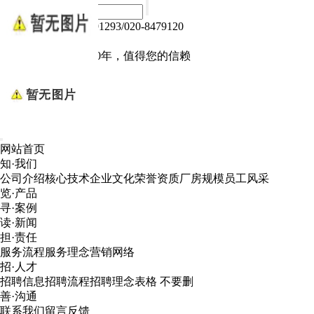
热线电话：020-84791293/020-8479120
Language :
中文版
电子产品我们做了10年，值得您的信赖
网站首页
知·我们
公司介绍
核心技术
企业文化
荣誉资质
厂房规模
员工风采
览·产品
寻·案例
读·新闻
担·责任
服务流程
服务理念
营销网络
招·人才
招聘信息
招聘流程
招聘理念
表格 不要删
善·沟通
联系我们
留言反馈