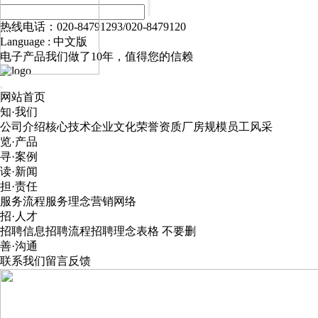
热线电话：020-84791293/020-8479120
Language :
中文版
电子产品我们做了10年，值得您的信赖
网站首页
知·我们
公司介绍
核心技术
企业文化
荣誉资质
厂房规模
员工风采
览·产品
寻·案例
读·新闻
担·责任
服务流程
服务理念
营销网络
招·人才
招聘信息
招聘流程
招聘理念
表格 不要删
善·沟通
联系我们
留言反馈