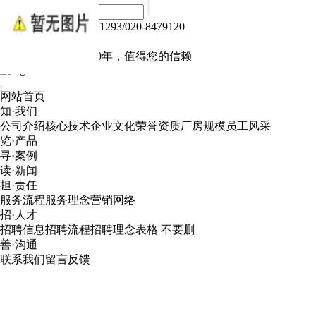
热线电话：020-84791293/020-8479120
Language :
中文版
电子产品我们做了10年，值得您的信赖
网站首页
知·我们
公司介绍
核心技术
企业文化
荣誉资质
厂房规模
员工风采
览·产品
寻·案例
读·新闻
担·责任
服务流程
服务理念
营销网络
招·人才
招聘信息
招聘流程
招聘理念
表格 不要删
善·沟通
联系我们
留言反馈