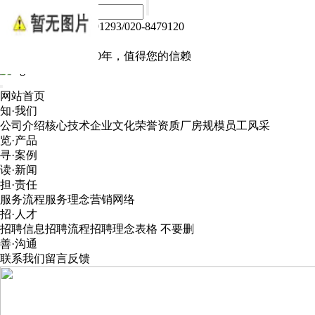
热线电话：020-84791293/020-8479120
Language :
中文版
电子产品我们做了10年，值得您的信赖
网站首页
知·我们
公司介绍
核心技术
企业文化
荣誉资质
厂房规模
员工风采
览·产品
寻·案例
读·新闻
担·责任
服务流程
服务理念
营销网络
招·人才
招聘信息
招聘流程
招聘理念
表格 不要删
善·沟通
联系我们
留言反馈