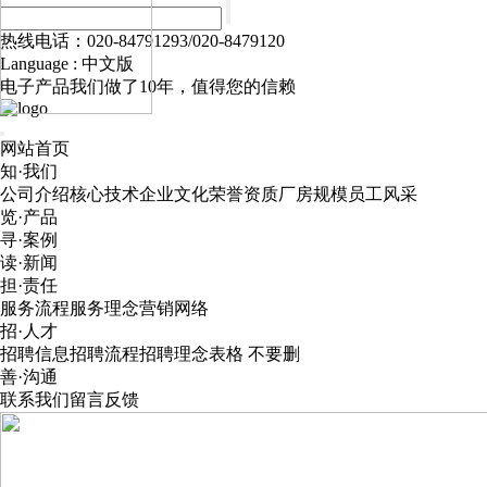
热线电话：020-84791293/020-8479120
Language :
中文版
电子产品我们做了10年，值得您的信赖
网站首页
知·我们
公司介绍
核心技术
企业文化
荣誉资质
厂房规模
员工风采
览·产品
寻·案例
读·新闻
担·责任
服务流程
服务理念
营销网络
招·人才
招聘信息
招聘流程
招聘理念
表格 不要删
善·沟通
联系我们
留言反馈