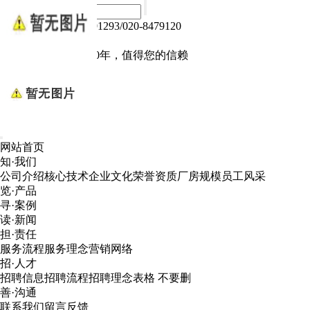
热线电话：020-84791293/020-8479120
Language :
中文版
电子产品我们做了10年，值得您的信赖
网站首页
知·我们
公司介绍
核心技术
企业文化
荣誉资质
厂房规模
员工风采
览·产品
寻·案例
读·新闻
担·责任
服务流程
服务理念
营销网络
招·人才
招聘信息
招聘流程
招聘理念
表格 不要删
善·沟通
联系我们
留言反馈