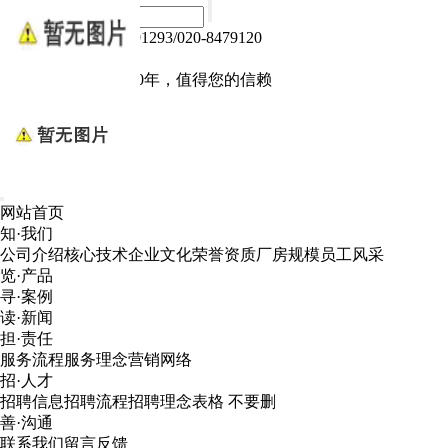
热线电话：020-84791293/020-8479120
Language :
中文版
电子产品我们做了10年，值得您的信赖
网站首页
知·我们
公司介绍
核心技术
企业文化
荣誉资质
厂房规模
员工风采
览·产品
寻·案例
读·新闻
担·责任
服务流程
服务理念
营销网络
招·人才
招聘信息
招聘流程
招聘理念
表格 不要删
善·沟通
联系我们
留言反馈