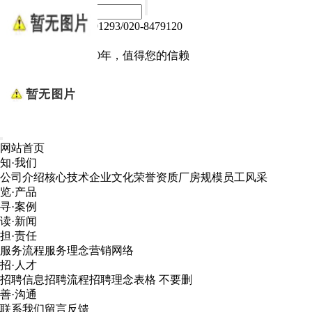
热线电话：020-84791293/020-8479120
Language :
中文版
电子产品我们做了10年，值得您的信赖
网站首页
知·我们
公司介绍
核心技术
企业文化
荣誉资质
厂房规模
员工风采
览·产品
寻·案例
读·新闻
担·责任
服务流程
服务理念
营销网络
招·人才
招聘信息
招聘流程
招聘理念
表格 不要删
善·沟通
联系我们
留言反馈