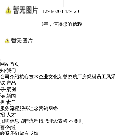
热线电话：020-84791293/020-8479120
Language :
中文版
电子产品我们做了10年，值得您的信赖
网站首页
知·我们
公司介绍
核心技术
企业文化
荣誉资质
厂房规模
员工风采
览·产品
寻·案例
读·新闻
担·责任
服务流程
服务理念
营销网络
招·人才
招聘信息
招聘流程
招聘理念
表格 不要删
善·沟通
联系我们
留言反馈