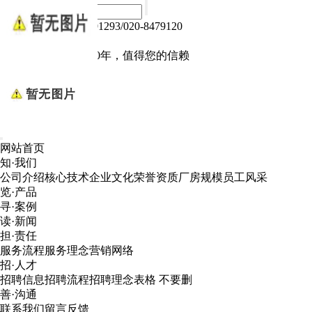
热线电话：020-84791293/020-8479120
Language :
中文版
电子产品我们做了10年，值得您的信赖
网站首页
知·我们
公司介绍
核心技术
企业文化
荣誉资质
厂房规模
员工风采
览·产品
寻·案例
读·新闻
担·责任
服务流程
服务理念
营销网络
招·人才
招聘信息
招聘流程
招聘理念
表格 不要删
善·沟通
联系我们
留言反馈